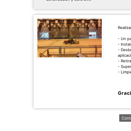
Realiz
- Un pa
- Insta
- Desb
aplicac
- Retir
- Super
- Limp
Graci
Cont